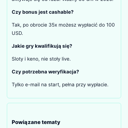
Czy bonus jest cashable?
Tak, po obrocie 35x możesz wypłacić do 100
USD.
Jakie gry kwalifikują się?
Sloty i keno, nie stoły live.
Czy potrzebna weryfikacja?
Tylko e-mail na start, pełna przy wypłacie.
Powiązane tematy