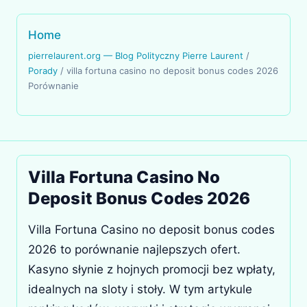
Home
pierrelaurent.org — Blog Polityczny Pierre Laurent
/
Porady
/
villa fortuna casino no deposit bonus codes 2026
Porównanie
Villa Fortuna Casino No
Deposit Bonus Codes 2026
Villa Fortuna Casino no deposit bonus codes
2026 to porównanie najlepszych ofert.
Kasyno słynie z hojnych promocji bez wpłaty,
idealnych na sloty i stoły. W tym artykule