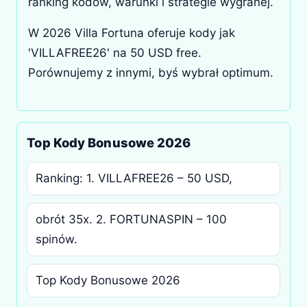
ranking kodów, warunki i strategie wygranej.
W 2026 Villa Fortuna oferuje kody jak
'VILLAFREE26' na 50 USD free.
Porównujemy z innymi, byś wybrał optimum.
Top Kody Bonusowe 2026
Ranking: 1. VILLAFREE26 – 50 USD,
obrót 35x. 2. FORTUNASPIN – 100
spinów.
Top Kody Bonusowe 2026