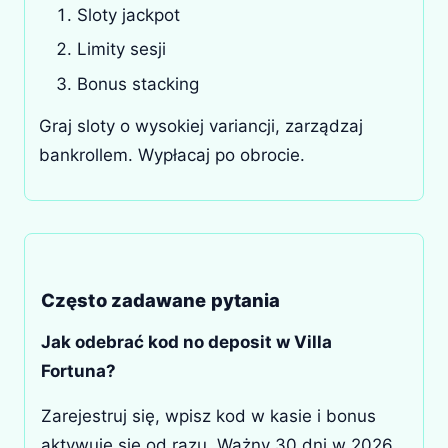
Sloty jackpot
Limity sesji
Bonus stacking
Graj sloty o wysokiej variancji, zarządzaj
bankrollem. Wypłacaj po obrocie.
Często zadawane pytania
Jak odebrać kod no deposit w Villa
Fortuna?
Zarejestruj się, wpisz kod w kasie i bonus
aktywuje się od razu. Ważny 30 dni w 2026.