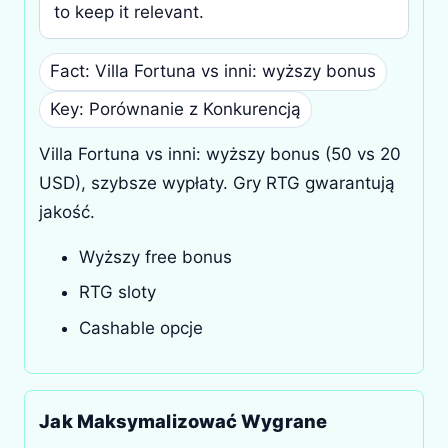
to keep it relevant.
Fact: Villa Fortuna vs inni: wyższy bonus
Key: Porównanie z Konkurencją
Villa Fortuna vs inni: wyższy bonus (50 vs 20
USD), szybsze wypłaty. Gry RTG gwarantują
jakość.
Wyższy free bonus
RTG sloty
Cashable opcje
Jak Maksymalizować Wygrane