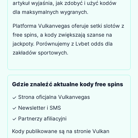
artykuł wyjaśnia, jak zdobyć i użyć kodów
dla maksymalnych wygranych.
Platforma Vulkanvegas oferuje setki slotów z
free spins, a kody zwiększają szanse na
jackpoty. Porównujemy z Lvbet odds dla
zakładów sportowych.
Gdzie znaleźć aktualne kody free spins
Strona oficjalna Vulkanvegas
✓
Newsletter i SMS
✓
Partnerzy afiliacyjni
✓
Kody publikowane są na stronie Vulkan