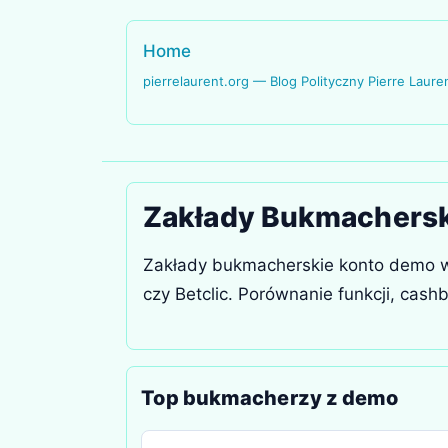
Home
pierrelaurent.org — Blog Polityczny Pierre Laure
Zakłady Bukmachersk
Zakłady bukmacherskie konto demo w 2
czy Betclic. Porównanie funkcji, cashba
Top bukmacherzy z demo