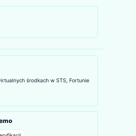
wirtualnych środkach w STS, Fortunie
demo
ryfikacji.