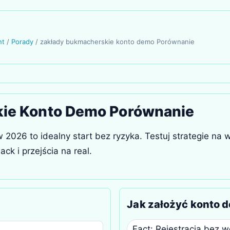
nt
/
Porady
/
zakłady bukmacherskie konto demo Porównanie
ie Konto Demo Porównanie
026 to idealny start bez ryzyka. Testuj strategie na 
ck i przejścia na real.
Jak założyć konto 
Fact: Rejestracja bez we