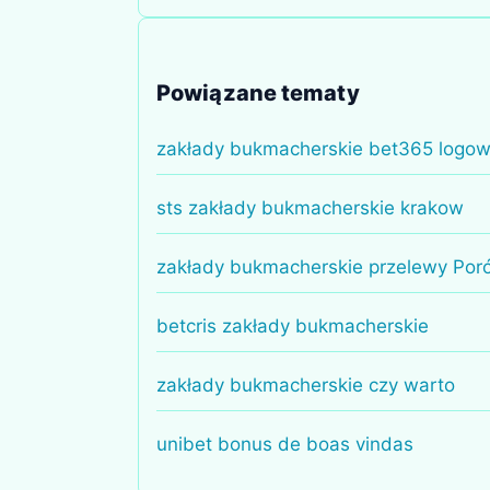
Powiązane tematy
zakłady bukmacherskie bet365 logow
sts zakłady bukmacherskie krakow
zakłady bukmacherskie przelewy Por
betcris zakłady bukmacherskie
zakłady bukmacherskie czy warto
unibet bonus de boas vindas