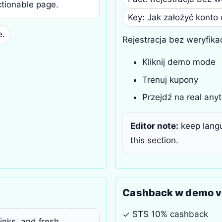
ctionable page.
Key: Jak założyć konto
e.
Rejestracja bez weryfikac
Kliknij demo mode
Trenuj kupony
Przejdź na real any
Editor note:
keep langu
this section.
Cashback w demo vs
STS 10% cashback
✓
links, and fresh