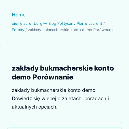
Home
pierrelaurent.org — Blog Polityczny Pierre Laurent
/
Porady
/
zakłady bukmacherskie konto demo Porównanie
zakłady bukmacherskie konto
demo Porównanie
zakłady bukmacherskie konto demo.
Dowiedz się więcej o zaletach, poradach i
aktualnych opcjach.