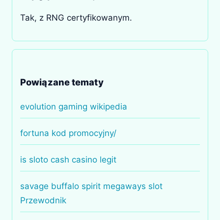
Tak, z RNG certyfikowanym.
Powiązane tematy
evolution gaming wikipedia
fortuna kod promocyjny/
is sloto cash casino legit
savage buffalo spirit megaways slot
Przewodnik