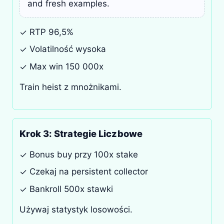
and fresh examples.
RTP 96,5%
✓
Volatilność wysoka
✓
Max win 150 000x
✓
Train heist z mnożnikami.
Krok 3: Strategie Liczbowe
Bonus buy przy 100x stake
✓
Czekaj na persistent collector
✓
Bankroll 500x stawki
✓
Używaj statystyk losowości.