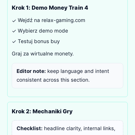
Krok 1: Demo Money Train 4
Wejdź na relax-gaming.com
✓
Wybierz demo mode
✓
Testuj bonus buy
✓
Graj za wirtualne monety.
Editor note:
keep language and intent
consistent across this section.
Krok 2: Mechaniki Gry
Checklist:
headline clarity, internal links,