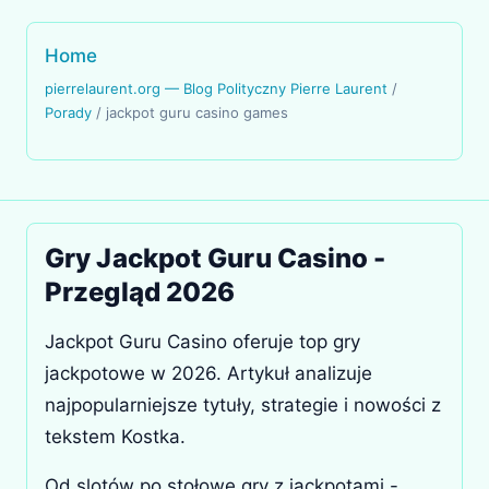
Home
pierrelaurent.org — Blog Polityczny Pierre Laurent
/
Porady
/
jackpot guru casino games
Gry Jackpot Guru Casino -
Przegląd 2026
Jackpot Guru Casino oferuje top gry
jackpotowe w 2026. Artykuł analizuje
najpopularniejsze tytuły, strategie i nowości z
tekstem Kostka.
Od slotów po stołowe gry z jackpotami -