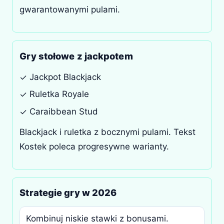
gwarantowanymi pulami.
Gry stołowe z jackpotem
Jackpot Blackjack
✓
Ruletka Royale
✓
Caraibbean Stud
✓
Blackjack i ruletka z bocznymi pulami. Tekst
Kostek poleca progresywne warianty.
Strategie gry w 2026
Kombinuj niskie stawki z bonusami.