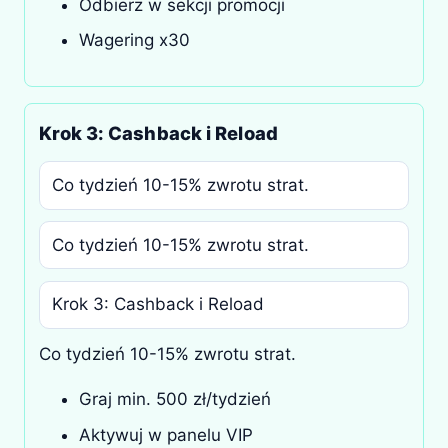
Odbierz w sekcji promocji
Wagering x30
Krok 3: Cashback i Reload
Co tydzień 10-15% zwrotu strat.
Co tydzień 10-15% zwrotu strat.
Krok 3: Cashback i Reload
Co tydzień 10-15% zwrotu strat.
Graj min. 500 zł/tydzień
Aktywuj w panelu VIP