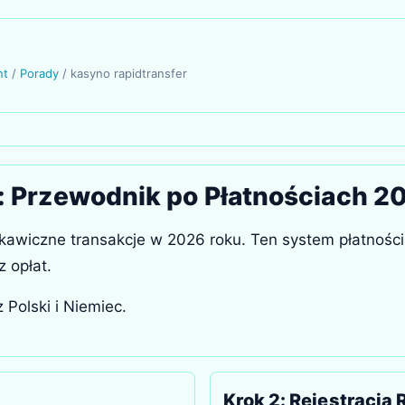
nt
/
Porady
/
kasyno rapidtransfer
: Przewodnik po Płatnościach 2
kawiczne transakcje w 2026 roku. Ten system płatności 
z opłat.
 Polski i Niemiec.
Krok 2: Rejestracja 