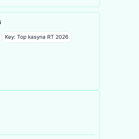
6
Key: Top kasyna RT 2026